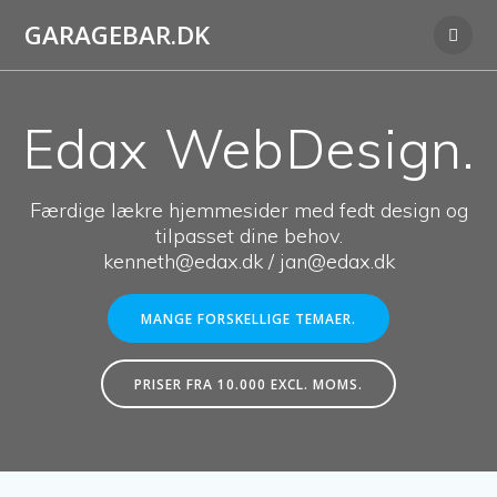
Skip
GARAGEBAR.DK
to
content
Edax WebDesign.
Færdige lækre hjemmesider med fedt design og
tilpasset dine behov.
kenneth@edax.dk / jan@edax.dk
MANGE FORSKELLIGE TEMAER.
PRISER FRA 10.000 EXCL. MOMS.